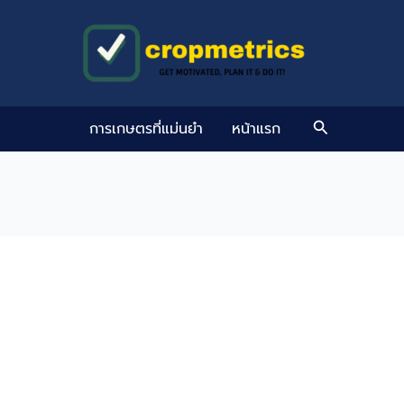
Search
การเกษตรที่แม่นยำ
หน้าแรก