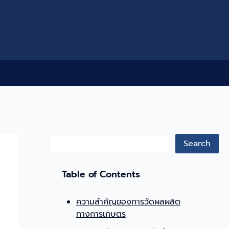
S
Search
e
Table of Contents
a
r
ความสำคัญของการวัดผลผลิต
c
ทางการเกษตร
h