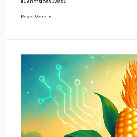
แนะนำการเตรียมพร้อม
ยูเอส
Read More »
ดีเอ
ออก
กฎ
คุ้มครอง
ข้อมูล
เกษตรกร
เตรียม
รับมือ