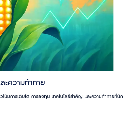
และความท้าทาย
นวโน้มการเติบโต การลงทุน เทคโนโลยีสำคัญ และความท้าทายที่นัก