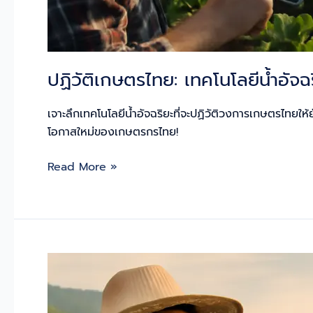
ปฏิวัติเกษตรไทย: เทคโนโลยีน้ำอัจฉ
เจาะลึกเทคโนโลยีน้ำอัจฉริยะที่จะปฏิวัติวงการเกษตรไทยให
โอกาสใหม่ของเกษตรกรไทย!
ปฏิวัติ
Read More »
เกษตร
ไทย:
เทคโนโลยี
น้ำ
อัจฉริยะ
อนาคต
สู่
ความ