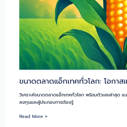
ขนาดตลาดแอ็กเทคทั่วโลก: โอกาส
วิเคราะห์ขนาดตลาดแอ็กเทคทั่วโลก พร้อมตัวเลขล่าสุด แ
ลงทุนและผู้ประกอบการต้องรู้
ขนาด
Read More »
ตลาด