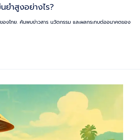
ม่นยำสูงอย่างไร?
ำสูงของไทย. ค้นพบข่าวสาร นวัตกรรม และผลกระทบต่ออนาคตของ