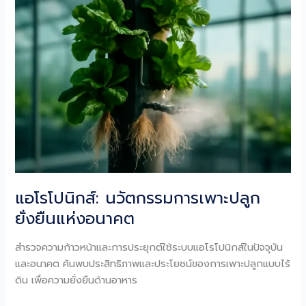
โฉม
เกษตร
ไทย
ไร้
สาร
เคมี
ยั่งยืน
แอโรโปนิกส์: นวัตกรรมการเพาะปลูก
ยั่งยืนแห่งอนาคต
สำรวจความก้าวหน้าและการประยุกต์ใช้ระบบแอโรโปนิกส์ในปัจจุบัน
และอนาคต ค้นพบประสิทธิภาพและประโยชน์ของการเพาะปลูกแบบไร้
ดิน เพื่อความยั่งยืนด้านอาหาร