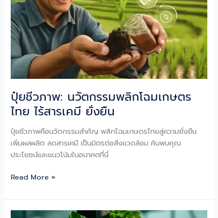
ปุ๋ยชีวภาพ: นวัตกรรมพลิกโฉมเกษตร
ไทย ไร้สารเคมี ยั่งยืน
ปุ๋ยชีวภาพคือนวัตกรรมสำคัญ พลิกโฉมเกษตรไทยสู่ความยั่งยืน
เพิ่มผลผลิต ลดสารเคมี เป็นมิตรต่อสิ่งแวดล้อม ค้นพบคุณ
ประโยชน์และแนวโน้มในอนาคตที่นี่
ปุ๋ย
Read More »
ชีวภาพ:
นวัตกรรม
พลิก