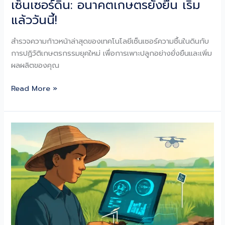
เซ็นเซอร์ดิน: อนาคตเกษตรยั่งยืน เริ่ม
แล้ววันนี้!
สำรวจความก้าวหน้าล่าสุดของเทคโนโลยีเซ็นเซอร์ความชื้นในดินกับ
การปฏิวัติเกษตรกรรมยุคใหม่ เพื่อการเพาะปลูกอย่างยั่งยืนและเพิ่ม
ผลผลิตของคุณ
เซ็นเซอร์
Read More »
ดิน:
อนาคต
เกษตร
ยั่งยืน
เริ่ม
แล้ว
วัน
นี้!