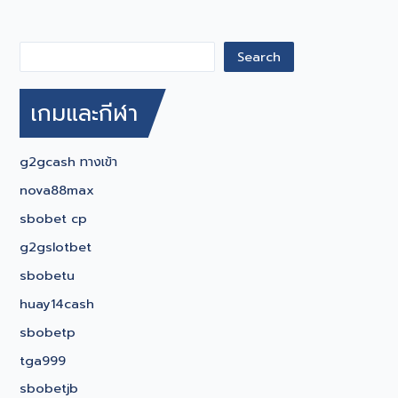
อนาคต
ที่
ยั่งยืน
Search
Search
เกมและกีฬา
g2gcash ทางเข้า
nova88max
sbobet cp
g2gslotbet
sbobetu
huay14cash
sbobetp
tga999
sbobetjb