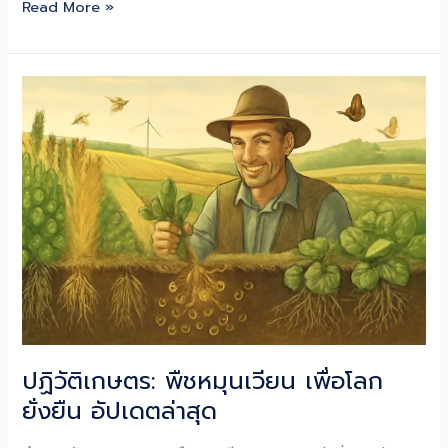
แอ
Read More »
โร
โป
นิ
กส์:
นวัตกรรม
การ
เพาะ
ปลูก
ยั่งยืน
แห่ง
อนาคต
ปฏิวัติเกษตร: พืชหมุนเวียน เพื่อโลก
ยั่งยืน อัปเดตล่าสุด