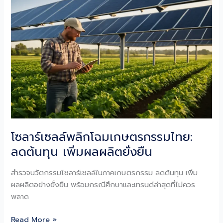
โลก
ใน
ตึก
สูง
และ
อนาคต
ที่
ยั่งยืน
โซลาร์เซลล์พลิกโฉมเกษตรกรรมไทย:
ลดต้นทุน เพิ่มผลผลิตยั่งยืน
สำรวจนวัตกรรมโซลาร์เซลล์ในภาคเกษตรกรรม ลดต้นทุน เพิ่ม
ผลผลิตอย่างยั่งยืน พร้อมกรณีศึกษาและเทรนด์ล่าสุดที่ไม่ควร
พลาด
โซ
Read More »