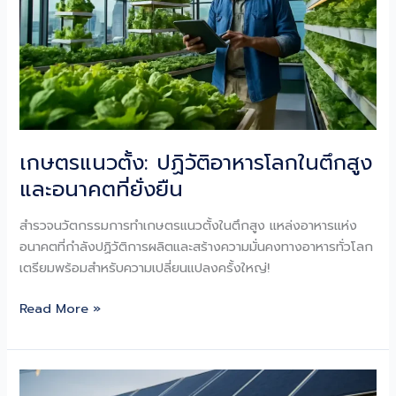
ลด
ต้นทุน
ยั่งยืน
เกษตรแนวตั้ง: ปฏิวัติอาหารโลกในตึกสูง
และอนาคตที่ยั่งยืน
สำรวจนวัตกรรมการทำเกษตรแนวตั้งในตึกสูง แหล่งอาหารแห่ง
อนาคตที่กำลังปฏิวัติการผลิตและสร้างความมั่นคงทางอาหารทั่วโลก
เตรียมพร้อมสำหรับความเปลี่ยนแปลงครั้งใหญ่!
เกษตร
Read More »
แนว
ตั้ง:
ปฏิวัติ
อาหาร