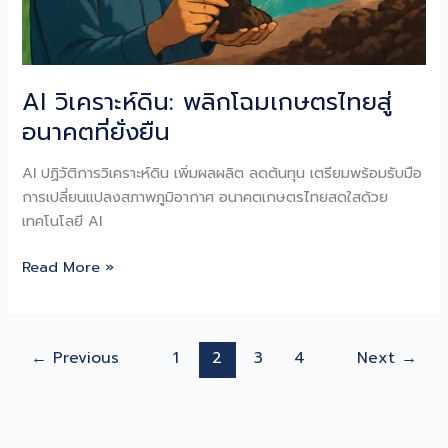
AI วิเคราะห์ดิน: พลิกโฉมเกษตรไทยสู่
อนาคตที่ยั่งยืน
AI ปฏิวัติการวิเคราะห์ดิน เพิ่มผลผลิต ลดต้นทุน เตรียมพร้อมรับมือ
การเปลี่ยนแปลงสภาพภูมิอากาศ อนาคตเกษตรไทยสดใสด้วย
เทคโนโลยี AI
AI
Read More »
วิเคราะห์
ดิน:
พลิก
←
Previous
1
2
3
4
Next
→
โฉม
เกษตร
ไทย
สู่