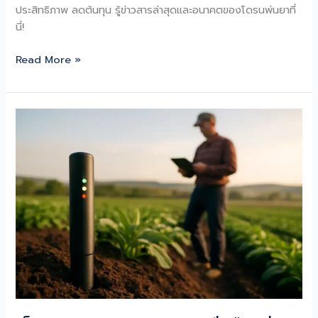
ประสิทธิภาพ ลดต้นทุน รู้ข่าวสารล่าสุดและอนาคตของโดรนพ่นยาที่
นี่!
โด
Read More »
รน
พ่น
ยา:
ปฏิวัติ
เกษตร
อัจฉริยะ
ยุค
ใหม่
ไร้
คน
ขับ