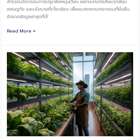
สำรวจนวัตกรรมการปลูกพืชหมุนเวียน ผลกระทบต่อสิ่งแวดล้อม
เศรษฐกิจ และนโยบายที่เกี่ยวข้อง เพื่ออนาคตเกษตรกรรมที่ยั่งยืน
อัปเดตข้อมูลล่าสุดที่นี่!
ปฏิวัติ
Read More »
เกษตร:
พืช
หมุนเวียน
เพื่อ
โลก
ยั่งยืน
อัปเดต
ล่าสุด