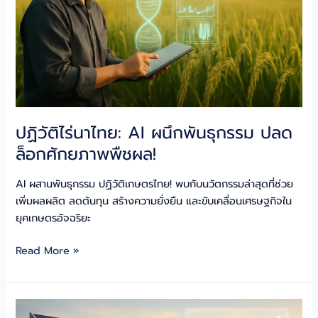
ดิจิทัล
ปฏิวัติไร่นาไทย: AI ผนึกพันธุกรรม ปลด
ล็อกศักยภาพพืชผล!
AI ผสานพันธุกรรม ปฏิวัติเกษตรไทย! พบกับนวัตกรรมล่าสุดที่ช่วย
เพิ่มผลผลิต ลดต้นทุน สร้างความยั่งยืน และขับเคลื่อนเศรษฐกิจใน
ยุคเกษตรอัจฉริยะ
ปฏิวัติ
Read More »
ไร่
นา
ไทย:
AI