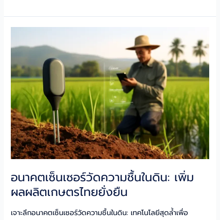
เกษตร
ไทย:
AI,
Data
Center
พลิก
โฉม
ฟาร์ม
ยุค
ใหม่
อนาคตเซ็นเซอร์วัดความชื้นในดิน: เพิ่ม
ผลผลิตเกษตรไทยยั่งยืน
เจาะลึกอนาคตเซ็นเซอร์วัดความชื้นในดิน: เทคโนโลยีสุดล้ำเพื่อ