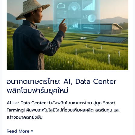
โลก
เทคโนโลยี
สู้
โลก
ร้อน
อนาคตเกษตรไทย: AI, Data Center
พลิกโฉมฟาร์มยุคใหม่
AI และ Data Center กำลังพลิกโฉมเกษตรไทย สู่ยุค Smart
Farming! ค้นพบเทคโนโลยีใหม่ที่ช่วยเพิ่มผลผลิต ลดต้นทุน และ
สร้างอนาคตที่ยั่งยืน
อนาคต
Read More »