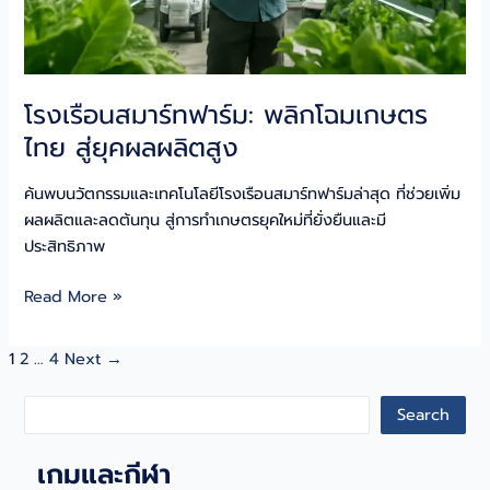
โรงเรือนสมาร์ทฟาร์ม: พลิกโฉมเกษตร
ไทย สู่ยุคผลผลิตสูง
ค้นพบนวัตกรรมและเทคโนโลยีโรงเรือนสมาร์ทฟาร์มล่าสุด ที่ช่วยเพิ่ม
ผลผลิตและลดต้นทุน สู่การทำเกษตรยุคใหม่ที่ยั่งยืนและมี
ประสิทธิภาพ
โรง
Read More »
เรือน
สมา
1
2
…
4
Next
→
ร์ท
ฟาร์ม:
S
Search
พลิก
e
โฉม
เกมและกีฬา
a
เกษตร