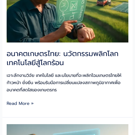
อนาคตเกษตรไทย: นวัตกรรมพลิกโลก
เทคโนโลยีสู้โลกร้อน
เจาะลึกงานวิจัย เทคโนโลยี และนโยบายที่จะพลิกโฉมเกษตรไทยให้
ก้าวหน้า ยั่งยืน พร้อมรับมือการเปลี่ยนแปลงสภาพภูมิอากาศเพื่อ
อนาคตที่สดใสของเกษตรกร
อนาคต
Read More »
เกษตร
ไทย:
นวัตกรรม
พลิก