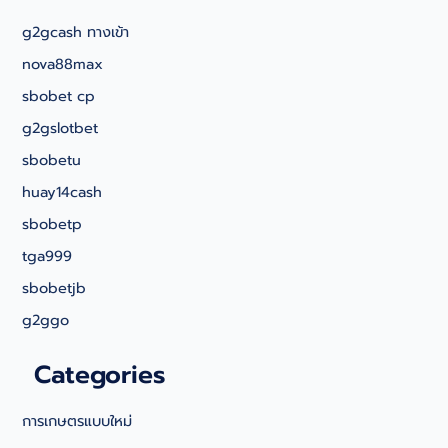
ไทย
r
g2gcash ทางเข้า
สู่
c
ยุค
nova88max
h
ผลผลิต
sbobet cp
สูง
g2gslotbet
sbobetu
huay14cash
sbobetp
tga999
sbobetjb
g2ggo
Categories
การเกษตรแบบใหม่