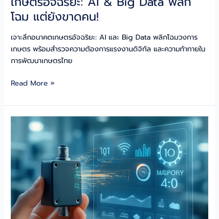
เกษตรอัจฉริยะ: AI & Big Data พลิก
โฉม แต่ยังขาดคน!
เจาะลึกอนาคตเกษตรอัจฉริยะ: AI และ Big Data พลิกโฉมวงการ
เกษตร พร้อมสำรวจความต้องการแรงงานดิจิทัล และความท้าทายใน
การพัฒนาเกษตรไทย
เกษตร
Read More »
อัจฉริยะ:
AI
&
Big
Data
พลิก
โฉม
แต่
ยัง
ขาด
คน!