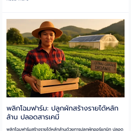
เกษตร
ทะยาน!
นวัตกรรม
เปลี่ยน
โลก
พลังงาน
ยั่งยืน
กำไร
ทะลุ
เป้า
พลิกโฉมฟาร์ม: ปลูกผักสร้างรายได้หลัก
ล้าน ปลอดสารเคมี
พลิกโฉมฟาร์มสร้างรายได้หลักล้านด้วยการปลูกผักออร์แกนิก ปลอด