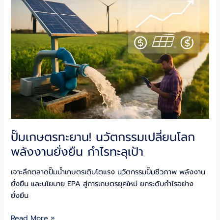
ผนึก
พันธุกรรม
ปลด
ล็อก
ศักยภาพ
พืช
ผล!
ปั๊มเกษตรทะยาน! นวัตกรรมเปลี่ยนโลก
พลังงานยั่งยืน กำไรทะลุเป้า
เจาะลึกตลาดปั๊มน้ำเกษตรเติบโตแรง นวัตกรรมปั๊มชีวภาพ พลังงาน
ยั่งยืน และนโยบาย EPA สู่การเกษตรยุคใหม่ ยกระดับกำไรอย่าง
ยั่งยืน
ปั๊ม
Read More »