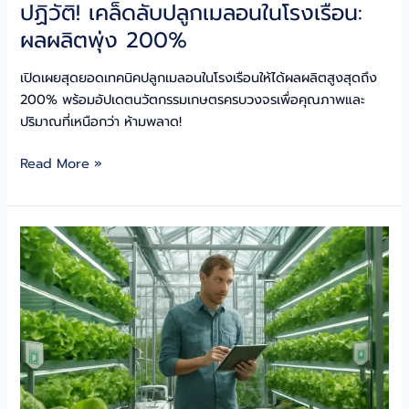
ปฏิวัติ! เคล็ดลับปลูกเมลอนในโรงเรือน:
ผลผลิตพุ่ง 200%
เปิดเผยสุดยอดเทคนิคปลูกเมลอนในโรงเรือนให้ได้ผลผลิตสูงสุดถึง
200% พร้อมอัปเดตนวัตกรรมเกษตรครบวงจรเพื่อคุณภาพและ
ปริมาณที่เหนือกว่า ห้ามพลาด!
ปฏิวัติ!
Read More »
เคล็ด
ลับ
ปลูก
เม
ลอน
ใน
โรง
เรือน:
ผลผลิต
พุ่ง
200%