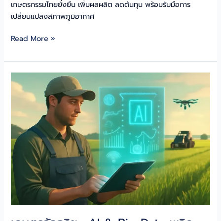
เกษตรกรรมไทยยั่งยืน เพิ่มผลผลิต ลดต้นทุน พร้อมรับมือการ
เปลี่ยนแปลงสภาพภูมิอากาศ
อนาคต
Read More »
เซ็นเซอร์
วัด
ความชื้น
ใน
ดิน:
เพิ่ม
ผลผลิต
เกษตร
ไทย
ยั่งยืน