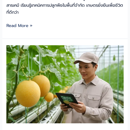
สารเคมี เรียนรู้เทคนิคการปลูกพืชในพื้นที่จำกัด เกษตรยั่งยืนเพื่อชีวิต
ที่ดีกว่า
พลิก
Read More »
โฉม
ฟาร์ม:
ปลูก
ผัก
สร้าง
ราย
ได้
หลัก
ล้าน
ปลอด
สาร
เคมี